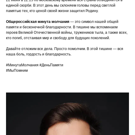
22 июня в 12:15 по московскому времени вся страна объединится в
единой скорби. В этот день мы склоняем головы перед светлой
памятью тех, кто ценой своей жизни защитил Родину.
Общероссийская минута молчания
— это символ нашей общей
памяти и бесконечной благодарности. В тишине мы вспоминаем
героев Великой Отечественной войны, тружеников тыла, а также всех,
кто погиб, отстаивая мир и свободу для будущих поколений.
Давайте отложим все дела. Просто помолчим. В этой тишине — вся
наша боль, гордость и благодарность.
#МинутаМолчания #ДеньПамяти
#МыПомним