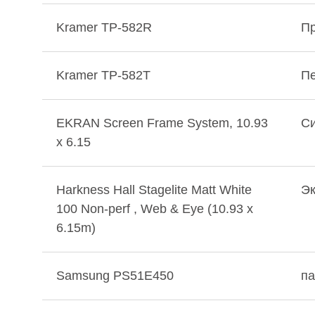
Kramer TP-582R
Пр
Kramer TP-582T
Пе
EKRAN Screen Frame System, 10.93
Си
x 6.15
Harkness Hall Stagelite Matt White
Э
100 Non-perf , Web & Eye (10.93 x
6.15m)
Samsung PS51E450
па